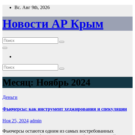
Перейти
Вс. Авг 9th, 2026
к
содержимому
Новости АР Крым
Месяц:
Ноябрь 2024
Деньги
Фьючерсы: как инструмент хеджирования и спекуляции
Ноя 25, 2024
admin
Фьючерсы остаются одним из самых востребованных