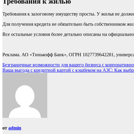
Требования к жилью
Требования к залоговому имуществу просты. У жилья не долж
Для получения кредита не обязательно быть собственником жил
Все остальные условия более детально описаны на официально
Реклама. АО «Тинькофф Банк», ОГРН 1027739642281, универса
Навигация
Безграничные возможности для вашего бизнеса с корпоративн
Ваша выгода с кредитной картой с кэшбеком на АЗС: Как выбр
по
записям
от
admin